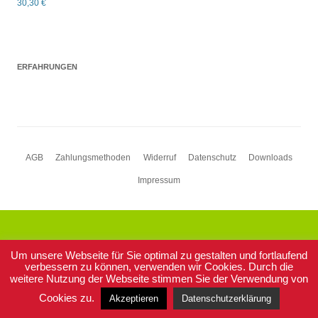
30,30
€
Bewertet mit
5.00
von 5
ERFAHRUNGEN
Zum
AGB
Zahlungsmethoden
Widerruf
Datenschutz
Downloads
Inhalt
Impressum
springen
Um unsere Webseite für Sie optimal zu gestalten und fortlaufend
verbessern zu können, verwenden wir Cookies. Durch die
weitere Nutzung der Webseite stimmen Sie der Verwendung von
Cookies zu.
Akzeptieren
Datenschutzerklärung