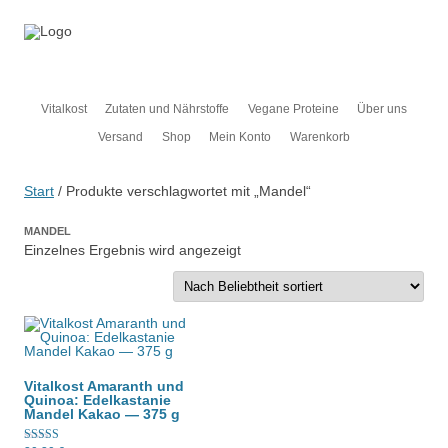
Naturkost Ehlers
Vitalkost
Zum
Vitalkost
Zutaten und Nährstoffe
Vegane Proteine
Über uns
Inhalt
springen
Versand
Shop
Mein Konto
Warenkorb
Start
/ Produkte verschlagwortet mit „Mandel“
MANDEL
Einzelnes Ergebnis wird angezeigt
Vitalkost Amaranth und
Quinoa: Edelkastanie
Mandel Kakao — 375 g