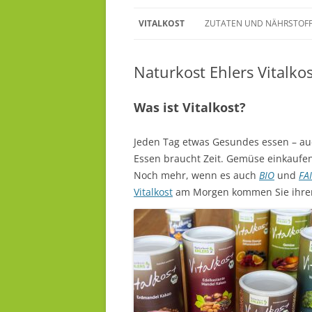
Zum
Inhalt
VITALKOST
ZUTATEN UND NÄHRSTOF
springen
Naturkost Ehlers Vitalkos
Was ist Vitalkost?
Jeden Tag etwas Gesundes essen – au
Essen braucht Zeit. Gemüse einkaufen,
Noch mehr, wenn es auch
BIO
und
FA
Vitalkost
am Morgen kommen Sie ihrem