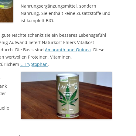
Nahrungsergänzungsmittel, sondern
Nahrung. Sie enthält keine Zusatzstoffe und
ist komplett BIO.
d gute Nächte schenkt sie ein besseres Lebensgefühl
nig Aufwand liefert Naturkost Ehlers Vitalkost
ndurch. Die Basis sind
Amaranth und Quinoa
. Diese
an wertvollen Proteinen, Vitaminen,
türlichem
L-Tryptophan
.
r
Dank
der
uelle