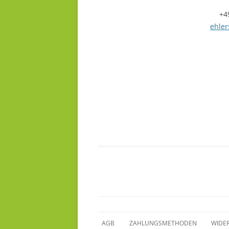
+4
ehler
Zum
AGB
ZAHLUNGSMETHODEN
WIDE