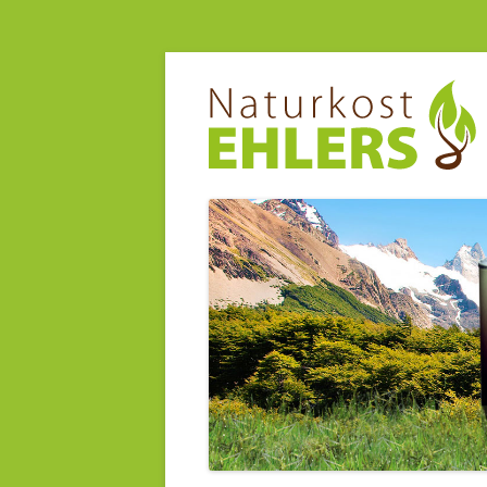
Vitalkost
Naturkost Ehlers