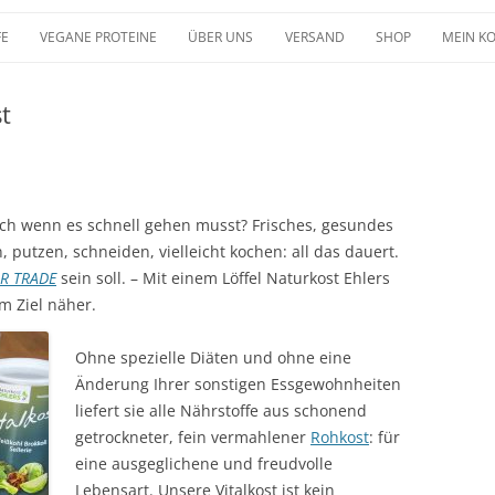
FE
VEGANE PROTEINE
ÜBER UNS
VERSAND
SHOP
MEIN K
t
ch wenn es schnell gehen musst? Frisches, gesundes
 putzen, schneiden, vielleicht kochen: all das dauert.
IR TRADE
sein soll. – Mit einem Löffel
Naturkost Ehlers
 Ziel näher.
Ohne spezielle Diäten und ohne eine
Änderung Ihrer sonstigen Essgewohnheiten
liefert sie alle Nährstoffe aus schonend
getrockneter, fein vermahlener
Rohkost
: für
eine ausgeglichene und freudvolle
Lebensart. Unsere Vitalkost ist kein