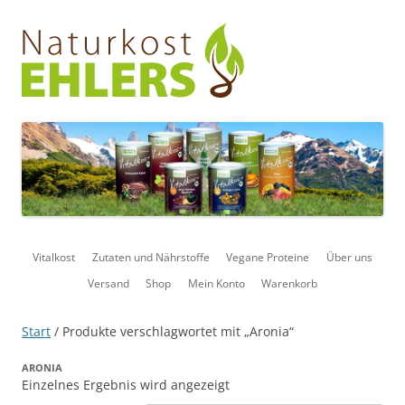
Naturkost Ehlers
Vitalkost
Zum
Inhalt
Vitalkost
Zutaten und Nährstoffe
Vegane Proteine
Über uns
springen
Versand
Shop
Mein Konto
Warenkorb
Start
/ Produkte verschlagwortet mit „Aronia“
ARONIA
Einzelnes Ergebnis wird angezeigt