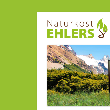
Vitalkost
Naturkost Ehlers